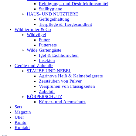
Reinigungs- und Desinfektionsmittel
Stallhygiene
HAUS- UND NUTZTIERE
Geflügelhaltung
Tierpflege & Tiergesundheit
Wildtierfutter & Co
Wildvögel
Futter
Futtersets
Wilde Gartengäste
Igel & Eichhörnchen
Insekten
Geräte und Zubehör
STÄUBE UND NEBEL
Agrinova Heiß & Kaltnebelgeräte
Zerstäuben von Pulver
Versprühen von Flüssigkeiten
Zubehör
KÖRPERSCHUTZ
Körper- und Atemschutz
Sets
Magazin
Über
Konto
Kontakt