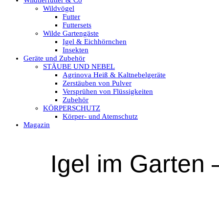
Wildtierfutter & Co
Wildvögel
Futter
Futtersets
Wilde Gartengäste
Igel & Eichhörnchen
Insekten
Geräte und Zubehör
STÄUBE UND NEBEL
Agrinova Heiß & Kaltnebelgeräte
Zerstäuben von Pulver
Versprühen von Flüssigkeiten
Zubehör
KÖRPERSCHUTZ
Körper- und Atemschutz
Magazin
Igel im Garten