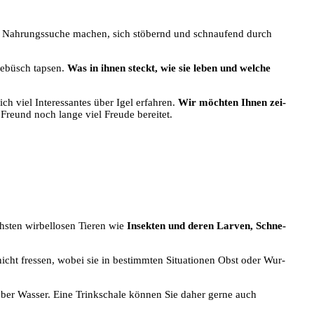
 Nah­rungs­su­che machen, sich stö­bernd und schnau­fend durch
Gebüsch tap­sen.
Was in ihnen steckt, wie sie leben und wel­che
ich viel Inter­es­san­tes über Igel erfah­ren.
Wir möch­ten Ihnen zei­
Freund noch lan­ge viel Freu­de bereitet.
chs­ten wir­bel­lo­sen Tie­ren wie
Insek­ten und deren Lar­ven, Schne­
 nicht fres­sen, wobei sie in bestimm­ten Situa­tio­nen Obst oder Wur­
r über Was­ser. Eine Trink­scha­le kön­nen Sie daher ger­ne auch