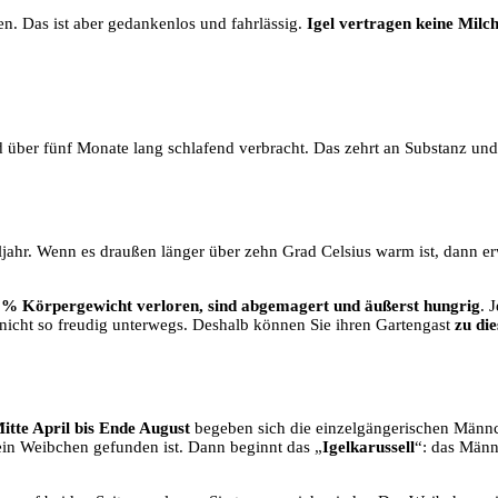
. Das ist aber gedan­ken­los und fahr­läs­sig.
Igel ver­tra­gen kei­ne Milc
ird über fünf Mona­te lang schla­fend ver­bracht. Das zehrt an Sub­stanz un
gel­jahr. Wenn es drau­ßen län­ger über zehn Grad Cel­si­us warm ist, dann 
% Kör­per­ge­wicht ver­lo­ren, sind abge­ma­gert und äußerst hung­rig
. 
cht so freu­dig unter­wegs. Des­halb kön­nen Sie ihren Gar­ten­gast
zu die
it­te April bis Ende August
bege­ben sich die ein­zel­gän­ge­ri­schen Mä
s ein Weib­chen gefun­den ist. Dann beginnt das „
Igel­ka­rus­sell
“: das Männ­