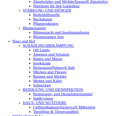
Zünslerfalter und Wickler
Xentari® Zünslerfrei
Nützlinge für den Gartenbau
STÄRKUNG UND DÜNGEN
Bodenhilfsstoffe
Buchsbaum
Pflanzendünger
Blumensamen
Blütenpracht und Insektennahrung
Blumensamen Sets
Haus und Hof
SCHÄDLINGSBEKÄMPFUNG
Off Limits
Ameisen und Schaben
Ratten und Mäuse
Insektizide
Bettwanzen
Nattaro® Safe
Mücken und Fliegen
Raupen und Wickler
Motten und Käfer
Schnecken
REINIGUNG UND DESINFEKTION
Reinigungs- und Desinfektionsmittel
Stallhygiene
HAUS- UND NUTZTIERE
Geflügelhaltung
Agrinova® Milbenfrei
Tierpflege & Tiergesundheit