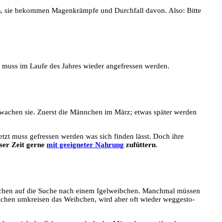
h
, sie bekom­men Magen­krämp­fe und Durch­fall davon. Also: Bit­te
d muss im Lau­fe des Jah­res wie­der ange­fres­sen werden.
erwa­chen sie. Zuerst die Männ­chen im März; etwas spä­ter wer­den
Jetzt muss gefres­sen wer­den was sich fin­den lässt. Doch ihre
­ser Zeit ger­ne
mit geeig­ne­ter Nah­rung
zufüt­tern
.
nn­chen auf die Suche nach einem Igel­weib­chen. Manch­mal müs­sen
chen umkrei­sen das Weib­chen, wird aber oft wie­der weg­ge­sto­