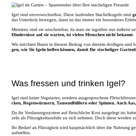
Igel sind unver­wech­sel­bar. Die­se lau­fen­den Sta­chel­ku­geln sind
g
das Unter­holz bewe­gen, dann ist das immer ein beson­de­res Erleb
Meis­tens sind sie unschein­bar, da man sie tags­über nur äußerst
Hin­der­nis­se auf sie war­ten, ist vie­len Men­schen nicht bekannt
.
Wir möch­ten Ihnen in die­sem Bei­trag von die­sem drol­li­gen und hel­de
gen, wie Sie Igeln hel­fen kön­nen, damit Ihr sta­che­li­ger Gar­
Was fressen und trinken Igel?
Igel sind kei­ne Vege­ta­ri­er, son­dern aus­ge­spro­che­ne Fleisch­fres­se
cken, Regen­wür­mern, Tau­send­füß­lern oder Spin­nen. Auch Aas, 
Da ihr Ver­dau­ungs­sys­tem auf fleisch­li­che Kost aus­ge­legt ist, h
zeln als Flüs­sig­keits­zu­fuhr zu sich neh­men. Doch die­se wer­den
Ihr Bedarf an Flüs­sig­keit wird haupt­säch­lich über die Nah­rung ged
aufstellen.